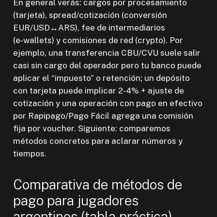
En general verás: cargos por procesamiento
(tarjeta), spread/cotización (conversión
EUR/USD↔ARS), fee de intermediarios
(e‑wallets) y comisiones de red (crypto). Por
ejemplo, una transferencia CBU/CVU suele salir
casi sin cargo del operador pero tu banco puede
aplicar el “impuesto” o retención; un depósito
con tarjeta puede implicar 2-4% + ajuste de
cotización y una operación con pago en efectivo
por Rapipago/Pago Fácil agrega una comisión
fija por voucher. Siguiente: comparemos
métodos concretos para aclarar números y
tiempos.
Comparativa de métodos de
pago para jugadores
argentinos (tabla práctica)