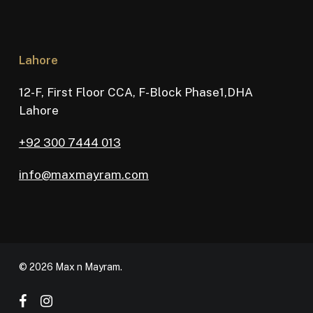
Lahore
12-F, First Floor CCA, F-Block Phase1,DHA
Lahore
+92 300 7444 013
info@maxmayram.com
© 2026 Max n Mayram.
facebook
instagram