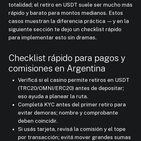
totalidad; el retiro en USDT suele ser mucho más
rápido y barato para montos medianos. Estos
casos muestran la diferencia práctica —y en la
siguiente sección te dejo un checklist rápido
para implementar esto sin dramas.
Checklist rápido para pagos y
comisiones en Argentina
Verificá si el casino permite retiros en USDT
(TRC20/OMNI/ERC20) antes de depositar;
eso ayuda a planear la ruta.
Completá KYC antes del primer retiro para
evitar demoras; nombre y comprobante
deben coincidir.
Si usás tarjeta, revisá la comisión y el tope
por transacción; evitá mover grandes sumas