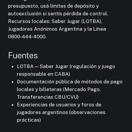
presupuesto, usá límites de depósito y
autoexclusión si sentís pérdida de control.
Recursos locales: Saber Jugar (LOTBA),
Jugadores Anónimos Argentina y la Línea
0800‑444‑4000.
Fuentes
LOTBA — Saber Jugar (regulación y juego
responsable en CABA)
Documentación pública de métodos de pago
locales y billeteras (Mercado Pago,
Transferencias CBU/CVU)
Experiencias de usuarios y foros de
jugadores argentinos (observaciones
prácticas)