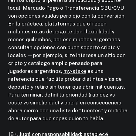
retiros cripto; si preferís simplicidad y soporte
local, Mercado Pago o Transferencia CBU/CVU
son opciones válidas pero ojo con la conversión.
En la práctica, plataformas que ofrecen
múltiples rutas de pago te dan flexibilidad y
menos quilombos, por eso muchos argentinos
consultan opciones con buen soporte cripto y
locales —por ejemplo, si te interesa un sitio con
cripto y catálogo amplio pensado para
jugadores argentinos,
my-stake
es una
referencia que facilita probar distintas vías de
depósito y retiro sin tener que abrir mil cuentas.
Para terminar, definí tu prioridad (rapidez vs
coste vs simplicidad) y operá en consecuencia;
ahora cierro con una lista de “fuentes” y mi ficha
de autor para que sepas quién te habla.
18+. Jugá con responsabilidad: establecé