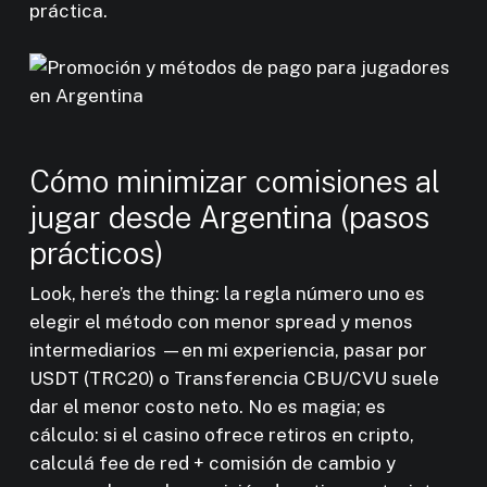
práctica.
Cómo minimizar comisiones al
jugar desde Argentina (pasos
prácticos)
Look, here’s the thing: la regla número uno es
elegir el método con menor spread y menos
intermediarios —en mi experiencia, pasar por
USDT (TRC20) o Transferencia CBU/CVU suele
dar el menor costo neto. No es magia; es
cálculo: si el casino ofrece retiros en cripto,
calculá fee de red + comisión de cambio y