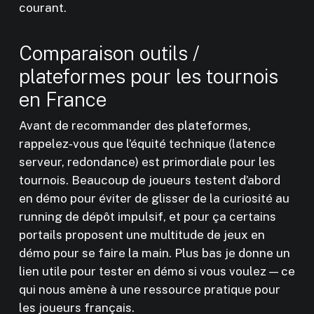
courant.
Comparaison outils /
plateformes pour les tournois
en France
Avant de recommander des plateformes,
rappelez‑vous que l’équité technique (latence
serveur, redondance) est primordiale pour les
tournois. Beaucoup de joueurs testent d’abord
en démo pour éviter de glisser de la curiosité au
running de dépôt impulsif, et pour ça certains
portails proposent une multitude de jeux en
démo pour se faire la main. Plus bas je donne un
lien utile pour tester en démo si vous voulez — ce
qui nous amène à une ressource pratique pour
les joueurs français.