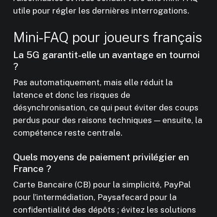
utile pour régler les dernières interrogations.
Mini‑FAQ pour joueurs français
La 5G garantit‑elle un avantage en tournoi
?
Pas automatiquement, mais elle réduit la
latence et donc les risques de
désynchronisation, ce qui peut éviter des coups
perdus pour des raisons techniques — ensuite, la
compétence reste centrale.
Quels moyens de paiement privilégier en
France ?
Carte Bancaire (CB) pour la simplicité, PayPal
pour l’intermédiation, Paysafecard pour la
confidentialité des dépôts ; évitez les solutions