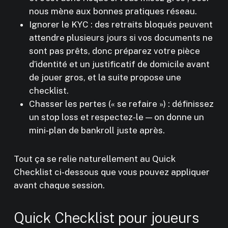
nous mène aux bonnes pratiques réseau.
Ignorer le KYC : des retraits bloqués peuvent
attendre plusieurs jours si vos documents ne
sont pas prêts, donc préparez votre pièce
d’identité et un justificatif de domicile avant
de jouer gros, et la suite propose une
checklist.
Chasser les pertes (« se refaire ») : définissez
un stop loss et respectez‑le — on donne un
mini‑plan de bankroll juste après.
Tout ça se relie naturellement au Quick
Checklist ci‑dessous que vous pouvez appliquer
avant chaque session.
Quick Checklist pour joueurs