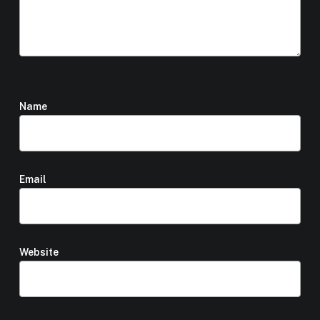
Name
*
Email
*
Website