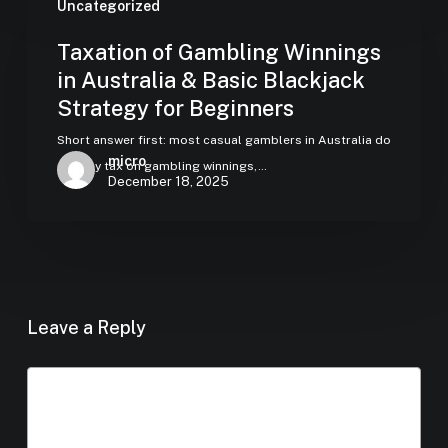
Uncategorized
Taxation of Gambling Winnings
in Australia & Basic Blackjack
Strategy for Beginners
Short answer first: most casual gamblers in Australia do
micro
not pay tax on gambling winnings,…
December 18, 2025
Leave a Reply