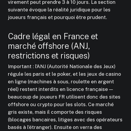
virement peut prendre 3 à 10 jours. La section
suivante évoque la réalité juridique pour les
joueurs français et pourquoi être prudent.
Cadre légal en France et
marché offshore (ANJ,
restrictions et risques)
Important : l’ANJ (Autorité Nationale des Jeux)
régule les paris et le poker, et les jeux de casino
en ligne (machines à sous, roulette en argent
réel) restent interdits en licence française —
beaucoup de joueurs FR utilisent donc des sites
offshore ou crypto pour les slots. Ce marché
gris existe, mais il comporte des risques
(blocages bancaires, litiges avec des opérateurs
basés à l’étranger). Ensuite on verra des