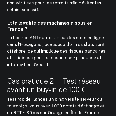
non vérifiées pour les retraits afin d’éviter les
délais excessifs.
Et la légalité des machines à sous en
France ?
La licence ANJ n’autorise pas les slots en ligne
dans l’Hexagone ; beaucoup d’offres slots sont
offshore, ce qui implique des risques bancaires
et juridiques pour le joueur, donc prudence et
information d’abord.
Cas pratique 2 — Test réseau
avant un buy‑in de 100 €
Test rapide : lancez un ping vers le serveur du
tournoi ; si vous avez 1 000 octets d’échange et
un RTT < 30 ms sur Orange en Île‑de‑France,