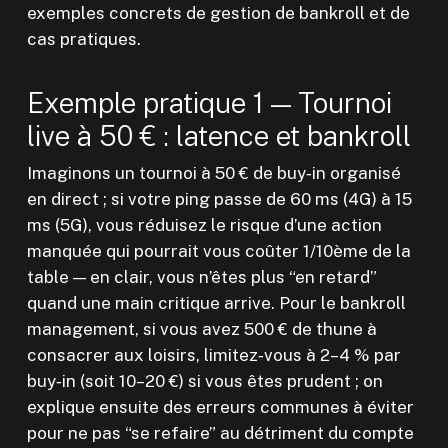
exemples concrets de gestion de bankroll et de
cas pratiques.
Exemple pratique 1 — Tournoi
live à 50 € : latence et bankroll
Imaginons un tournoi à 50 € de buy‑in organisé
en direct ; si votre ping passe de 60 ms (4G) à 15
ms (5G), vous réduisez le risque d’une action
manquée qui pourrait vous coûter 1/10ème de la
table — en clair, vous n’êtes plus “en retard”
quand une main critique arrive. Pour le bankroll
management, si vous avez 500 € de thune à
consacrer aux loisirs, limitez‑vous à 2–4 % par
buy‑in (soit 10–20 €) si vous êtes prudent ; on
explique ensuite des erreurs communes à éviter
pour ne pas “se refaire” au détriment du compte