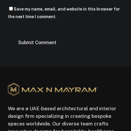
Save my name, email, and website in this browser for
the next time I comment.
We are a UAE-based architectural and interior
design firm specializing in creating bespoke
spaces worldwide. Our diverse team crafts