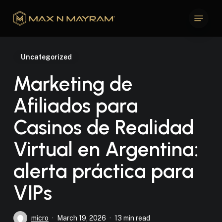
Skip
Menu
to
Close
main
Menu
content
Uncategorized
Marketing de
Afiliados para
Casinos de Realidad
Virtual en Argentina:
alerta práctica para
VIPs
micro
March 19, 2026
13 min read