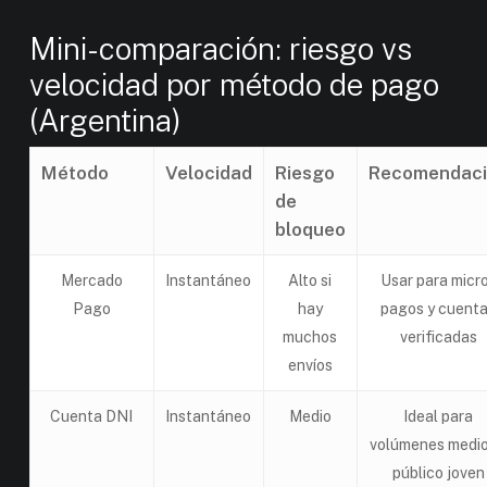
Mini-comparación: riesgo vs
velocidad por método de pago
(Argentina)
Método
Velocidad
Riesgo
Recomendac
de
bloqueo
Mercado
Instantáneo
Alto si
Usar para micr
Pago
hay
pagos y cuent
muchos
verificadas
envíos
Cuenta DNI
Instantáneo
Medio
Ideal para
volúmenes medio
público joven