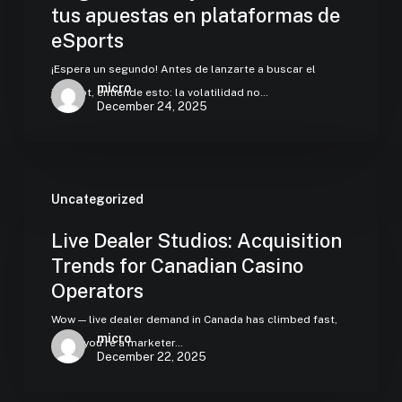
tus apuestas en plataformas de
eSports
¡Espera un segundo! Antes de lanzarte a buscar el
micro
jackpot, entiende esto: la volatilidad no…
December 24, 2025
Uncategorized
Live Dealer Studios: Acquisition
Trends for Canadian Casino
Operators
Wow — live dealer demand in Canada has climbed fast,
micro
and if you’re a marketer…
December 22, 2025