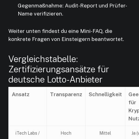
Gegenmaßnahme: Audit-Report und Prüfer-
Name verifizieren.
Weiter unten findest du eine Mini-FAQ, die
konkrete Fragen von Einsteigern beantwortet.
Vergleichstabelle:
Zertifizierungsansätze für
deutsche Lotto-Anbieter
Ansatz
Transparenz
Schnelligkeit
Gee
für
Kry
Nut
iTech Labs /
Hoch
Mittel
Ja 