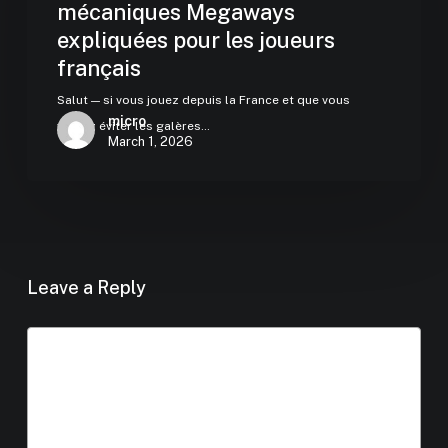
mécaniques Megaways
expliquées pour les joueurs
français
Salut — si vous jouez depuis la France et que vous
micro
voulez éviter les galères…
March 1, 2026
Leave a Reply