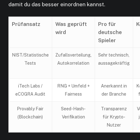
damit du das besser einordnen kannst.
Prüfansatz
Was geprüft
Pro für
K
wird
deutsche
Spieler
NIST/Statistische
Zufallsverteilung,
Sehr technisch,
Tests
Autokorrelation
aussagekräftig
iTech Labs /
RNG + Umfeld +
Anerkannt in
K
eCOGRA Audit
Fairness
der Branche
Provably Fair
Seed-Hash-
Transparenz
V
(Blockchain)
Verifikation
für Krypto-
Nutzer