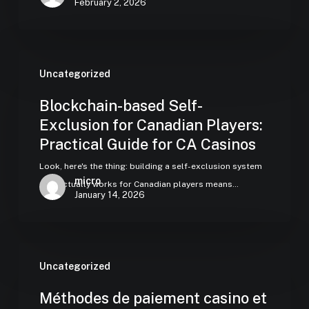
February 2, 2026
Uncategorized
Blockchain-based Self-
Exclusion for Canadian Players:
Practical Guide for CA Casinos
Look, here's the thing: building a self-exclusion system
micro
that actually works for Canadian players means…
January 14, 2026
Uncategorized
Méthodes de paiement casino et