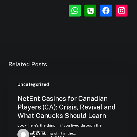
whatsapp
phone-
facebook
instagr
square
Related Posts
Uncategorized
NetEnt Casinos for Canadian
Players (CA): Crisis, Revival and
What Canucks Should Learn
Look, here’s the thing — if you lived through the
micro
pandemic gambling shift in the…