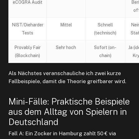
eCOGRA Audit
Ber
of
NIST/Dieharder
Mittel
Schnell
Nei
Tests
(technisch)
Stat
Provably Fair
Sehr hoch
Sofort (on-
Ja (i
(Blockchain)
chain)
Kry
Als Nächstes veranschauliche ich zwei kurze
Fallbeispiele, damit die Theorie greifbarer wird.
Mini-Fälle: Praktische Beispiele
aus dem Alltag von Spielern in
Deutschland
Fall A: Ein Zocker in Hamburg zahlt 50 € via