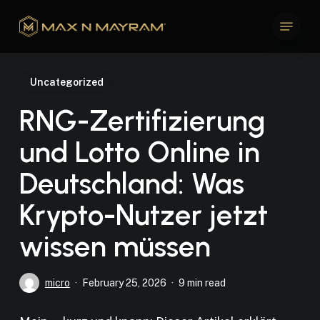
Skip
Menu
to
Close
main
Menu
content
Uncategorized
RNG-Zertifizierung
und Lotto Online in
Deutschland: Was
Krypto-Nutzer jetzt
wissen müssen
micro
February 25, 2026
9 min read