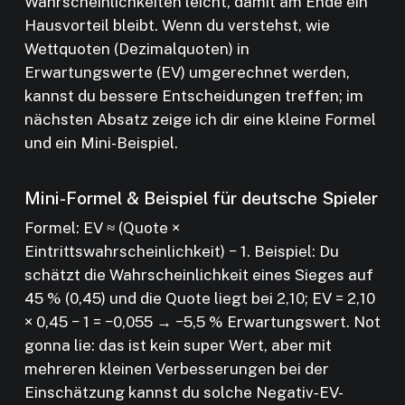
Wahrscheinlichkeiten leicht, damit am Ende ein
Hausvorteil bleibt. Wenn du verstehst, wie
Wettquoten (Dezimalquoten) in
Erwartungswerte (EV) umgerechnet werden,
kannst du bessere Entscheidungen treffen; im
nächsten Absatz zeige ich dir eine kleine Formel
und ein Mini-Beispiel.
Mini-Formel & Beispiel für deutsche Spieler
Formel: EV ≈ (Quote ×
Eintrittswahrscheinlichkeit) − 1. Beispiel: Du
schätzt die Wahrscheinlichkeit eines Sieges auf
45 % (0,45) und die Quote liegt bei 2,10; EV = 2,10
× 0,45 − 1 = −0,055 → −5,5 % Erwartungswert. Not
gonna lie: das ist kein super Wert, aber mit
mehreren kleinen Verbesserungen bei der
Einschätzung kannst du solche Negativ‑EV-