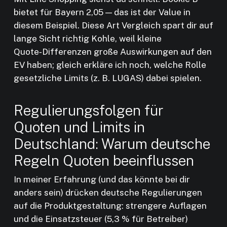
bietet für Bayern 2,05 — das ist der Value in
diesem Beispiel. Diese Art Vergleich spart dir auf
lange Sicht richtig Kohle, weil kleine
Quote‑Differenzen große Auswirkungen auf den
EV haben; gleich erkläre ich noch, welche Rolle
gesetzliche Limits (z. B. LUGAS) dabei spielen.
Regulierungsfolgen für
Quoten und Limits in
Deutschland: Warum deutsche
Regeln Quoten beeinflussen
In meiner Erfahrung (und das könnte bei dir
anders sein) drücken deutsche Regulierungen
auf die Produktgestaltung: strengere Auflagen
und die Einsatzsteuer (5,3 % für Betreiber)