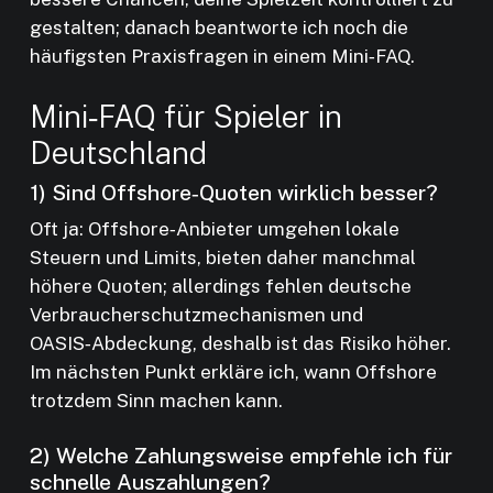
gestalten; danach beantworte ich noch die
häufigsten Praxisfragen in einem Mini‑FAQ.
Mini‑FAQ für Spieler in
Deutschland
1) Sind Offshore‑Quoten wirklich besser?
Oft ja: Offshore‑Anbieter umgehen lokale
Steuern und Limits, bieten daher manchmal
höhere Quoten; allerdings fehlen deutsche
Verbraucherschutzmechanismen und
OASIS‑Abdeckung, deshalb ist das Risiko höher.
Im nächsten Punkt erkläre ich, wann Offshore
trotzdem Sinn machen kann.
2) Welche Zahlungsweise empfehle ich für
schnelle Auszahlungen?