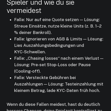
Spieler und wie du sie
vermeidest
Falle: Nur auf eine Quote setzen — Lösung:
Streue Einsätze, nutze kleine Units (z. B. 1–2
% deiner Bankroll).
Falle: Ignorieren von AGB & Limits — Lösung:
Lies Auszahlungsbedingungen und
KYC‑Schwellen.
Falle: „Chasing losses“ nach einem Verlust —
Lösung: Pre‑set Stop‑Loss oder Pause
(Cooling‑off).
Falle: Versteckte Gebühren bei
Auszahlungen — Lösung: Testeinzahlung mit
kleinem Betrag, lade KYC‑Daten früh hoch.
Wenn du diese Fallen meidest, hast du deutlich
bessere Chancen, deine Spielzeit kontrolliert zu