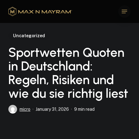
Skip
Menu
to
Close
main
Menu
content
Uncategorized
Sportwetten Quoten
in Deutschland:
Regeln, Risiken und
wie du sie richtig liest
micro
January 31, 2026
9 min read