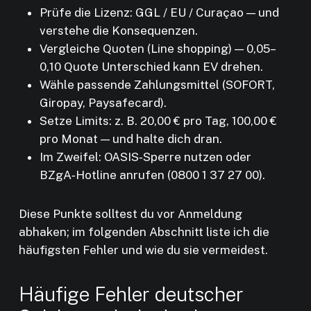
Prüfe die Lizenz: GGL / EU / Curaçao — und
verstehe die Konsequenzen.
Vergleiche Quoten (Line shopping) — 0,05–
0,10 Quote Unterschied kann EV drehen.
Wähle passende Zahlungsmittel (SOFORT,
Giropay, Paysafecard).
Setze Limits: z. B. 20,00 € pro Tag, 100,00 €
pro Monat — und halte dich dran.
Im Zweifel: OASIS‑Sperre nutzen oder
BZgA‑Hotline anrufen (0800 1 37 27 00).
Diese Punkte solltest du vor Anmeldung
abhaken; im folgenden Abschnitt liste ich die
häufigsten Fehler und wie du sie vermeidest.
Häufige Fehler deutscher