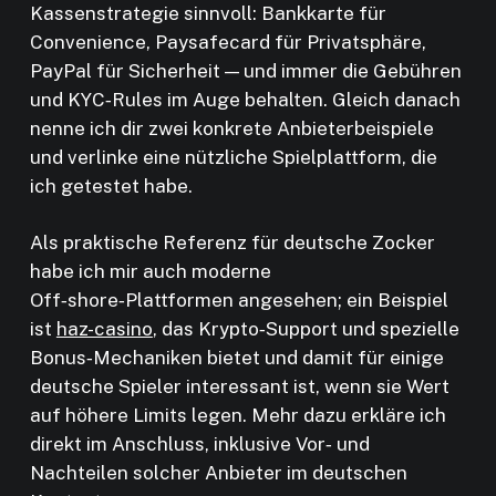
Kassenstrategie sinnvoll: Bankkarte für
Convenience, Paysafecard für Privatsphäre,
PayPal für Sicherheit — und immer die Gebühren
und KYC‑Rules im Auge behalten. Gleich danach
nenne ich dir zwei konkrete Anbieterbeispiele
und verlinke eine nützliche Spielplattform, die
ich getestet habe.
Als praktische Referenz für deutsche Zocker
habe ich mir auch moderne
Off‑shore‑Plattformen angesehen; ein Beispiel
ist
haz-casino
, das Krypto‑Support und spezielle
Bonus‑Mechaniken bietet und damit für einige
deutsche Spieler interessant ist, wenn sie Wert
auf höhere Limits legen. Mehr dazu erkläre ich
direkt im Anschluss, inklusive Vor‑ und
Nachteilen solcher Anbieter im deutschen