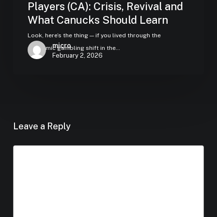
Players (CA): Crisis, Revival and
What Canucks Should Learn
Look, here’s the thing — if you lived through the
micro
pandemic gambling shift in the…
February 2, 2026
Leave a Reply