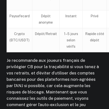
Paysafecard
Dépôt
Instant
Privé
anonyme
Crypto
Dépôt/Retrait
1–5 jours
Rapide côté
(BTC/USDT)
selon
dépôt
vérifs
Je recommande aux joueurs français de
privilégier CB pour la traçabilité si vous tenez à
vos retraits, et d’éviter d’utiliser des comptes
bancaires pour des plateformes non‑agréées
par l’ANJ si possible, car cela augmente les
risques de blocage. Maintenant que vous
connaissez les outils de paiement, voyons
comment gérer l’auto‑exclusion et le jeu