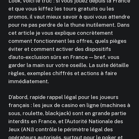
Look, voici le truc : si vous jouez depuis la France
et que vous kiffez les tours gratuits ou les
promos, il vaut mieux savoir à quoi vous attendre
pour ne pas perdre de la thune inutilement. Dans
cet article je vous explique concrètement
comment fonctionnent les offres, quels pièges
éviter et comment activer des dispositifs
d’auto‑exclusion sûrs en France — bref, vous
garder la main sur votre oseille. La suite détaille
règles, exemples chiffrés et actions à faire
immédiatement.
D’abord, rapide rappel légal pour les joueurs
français : les jeux de casino en ligne (machines à
sous, roulette, blackjack) sont en grande partie
interdits en France, et l’Autorité Nationale des
Jeux (ANJ) contrôle le périmètre légal des
opérateurs autorisés, surtout pour le poker et