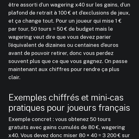
être assorti d’un wagering x40 sur les gains, d’un
plafond de retrait à 100 € et d’exclusions de jeux,
et ça change tout. Pour un joueur qui mise 1 €
par tour, 50 tours = 50 € de budget mais le
wagering veut dire que vous devez parier
l’équivalent de dizaines ou centaines d’euros
avant de pouvoir retirer, donc vous perdez
souvent plus que ce que vous gagnez. On passe
maintenant aux chiffres pour rendre ça plus
clair.
Exemples chiffrés et mini‑cas
pratiques pour joueurs français
Exemple concret : vous obtenez 50 tours
gratuits avec gains cumulés de 80 €, wagering
x40. Vous devez donc miser 80 × 40 = 3 200 € sur