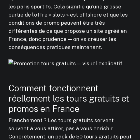
les paris sportifs. Cela signifie qu’une grosse
partie de l’offre « slots » est offshore et que les
conditions de promo peuvent être très
différentes de ce que propose un site agréé en
France, donc prudence — on va creuser les
conséquences pratiques maintenant.
Comment fonctionnent
réellement les tours gratuits et
promos en France
Franchement ? Les tours gratuits servent
souvent à vous attirer, pas à vous enrichir.
Concrètement, un pack de 50 tours gratuits peut