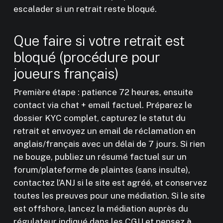
escalader si un retrait reste bloqué.
Que faire si votre retrait est
bloqué (procédure pour
joueurs français)
Première étape : patience 72 heures, ensuite
contact via chat + email factuel. Préparez le
dossier KYC complet, capturez le statut du
retrait et envoyez un email de réclamation en
anglais/français avec un délai de 7 jours. Si rien
ne bouge, publiez un résumé factuel sur un
forum/plateforme de plaintes (sans insulte),
contactez l’ANJ si le site est agréé, et conservez
toutes les preuves pour une médiation. Si le site
est offshore, lancez la médiation auprès du
régulateur indiqué dans les CGU et pensez à