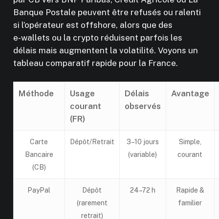
Banque Postale peuvent être refusés ou ralenti
si l’opérateur est offshore, alors que des
e‑wallets ou la crypto réduisent parfois les
délais mais augmentent la volatilité. Voyons un
tableau comparatif rapide pour la France.
Méthode
Usage
Délais
Avantage
courant
observés
(FR)
Carte
Dépôt/Retrait
3–10 jours
Simple,
Bancaire
(variable)
courant
(CB)
PayPal
Dépôt
24–72 h
Rapide &
(rarement
familier
retrait)