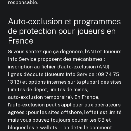
responsable.
Auto‑exclusion et programmes
de protection pour joueurs en
France
Si vous sentez que ça dégénère, l’ANJ et Joueurs
Info Service proposent des mécanismes :
inscription au fichier d’auto‑exclusion (ANJ),
lignes d’écoute (Joueurs Info Service : 09 74 75
13 13) et options internes sur la plupart des sites
(limites de dépôt, limites de mises,
auto‑exclusion temporaire). En France,
l’auto‑exclusion peut s’appliquer aux opérateurs
agréés ; pour les sites offshore, l’effet est limité
mais vous pouvez toujours couper les CB et
bloquer les e‑wallets — on détaille comment