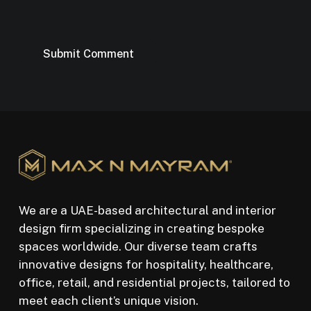
We are a UAE-based architectural and interior
design firm specializing in creating bespoke
spaces worldwide. Our diverse team crafts
innovative designs for hospitality, healthcare,
office, retail, and residential projects, tailored to
meet each client’s unique vision.