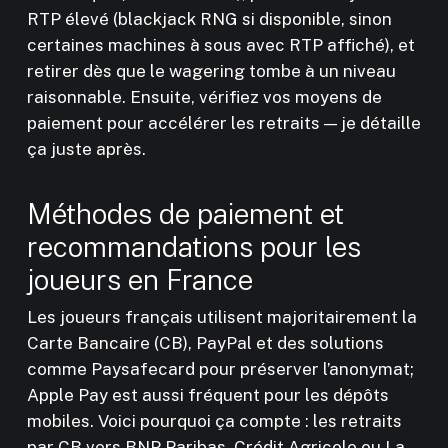
RTP élevé (blackjack RNG si disponible, sinon
certaines machines à sous avec RTP affiché), et
retirer dès que le wagering tombe à un niveau
raisonnable. Ensuite, vérifiez vos moyens de
paiement pour accélérer les retraits — je détaille
ça juste après.
Méthodes de paiement et
recommandations pour les
joueurs en France
Les joueurs français utilisent majoritairement la
Carte Bancaire (CB), PayPal et des solutions
comme Paysafecard pour préserver l’anonymat;
Apple Pay est aussi fréquent pour les dépôts
mobiles. Voici pourquoi ça compte : les retraits
par CB vers BNP Paribas, Crédit Agricole ou La