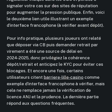
signaler votre cas sur des sites de réputation
pour augmenter la pression publique. Enfin, voici
le deuxième lien utile illustrant un exemple
d’interface francophone (à vérifier avant dépôt).
Pour info pratique, plusieurs joueurs ont relaté
que déposer via CB puis demander retrait par
virement a été une source de délai en
2024‑2025, donc privilégiez la cohérence
dépôt/retrait et anticipez le KYC pour éviter ces
blocages. Et encore une fois, certains
utilisateurs citent
barriere-lille-casino
comme
exemple d’interface francophone à vérifier, mais
cela ne remplace jamais la vérification de
licence ANJ et la prudence. La dernière partie
répond aux questions fréquentes.